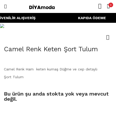
0
GIRIŞ
KAYIT OL
ANASAYFA
ENİLİR ALIŞVERİŞ KAPIDA ÖDEME HIZ
HESABIM
PAYLAŞ
Camel Renk Keten Şort Tulum
Beni Hatırla
Camel Renk
Ham keten kumaş
Düğme ve cep detaylı
Şort Tulum
Şifreni mi unuttun?
Bu ürün şu anda stokta yok veya mevcut
değil.