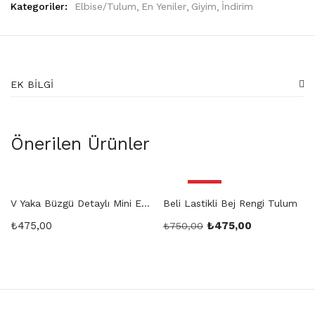
Kategoriler:
Elbise/Tulum
En Yeniler
Giyim
İndirim
EK BILGI
Önerilen Ürünler
İndirim
V Yaka Büzgü Detaylı Mini Elbise
Beli Lastikli Bej Rengi Tulum
₺
475,00
₺
475,00
₺
750,00