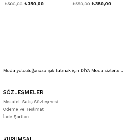
₺
350,00
₺
350,00
₺
500,00
₺
550,00
Moda yolculuğunuza ışık tutmak için DİYA Moda sizlerle…
SÖZLEŞMELER
Mesafeli Satış Sözleşmesi
Ödeme ve Teslimat
İade Şartları
KURUMSAL