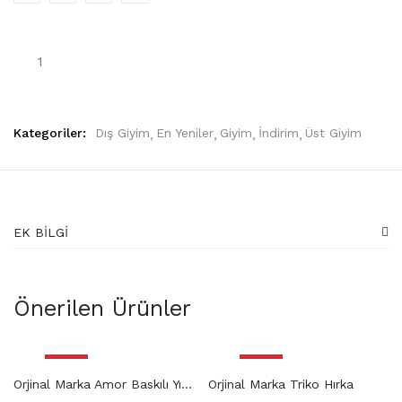
Kategoriler:
Dış Giyim
En Yeniler
Giyim
İndirim
Üst Giyim
EK BILGI
Önerilen Ürünler
İndirim
İndirim
Orjinal Marka Amor Baskılı Yıkamalı Tişört
Orjinal Marka Triko Hırka