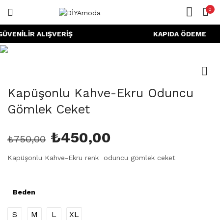
0
GIRIŞ
KAYIT OL
ANASAYFA
ENİLİR ALIŞVERİŞ KAPIDA ÖDEME HI
HESABIM
PAYLAŞ
Kapüşonlu Kahve-Ekru Oduncu
Gömlek Ceket
Beni Hatırla
₺
450,00
₺
750,00
Kapüşonlu Kahve-Ekru renk oduncu gömlek ceket
Şifreni mi unuttun?
Beden
S
M
L
XL