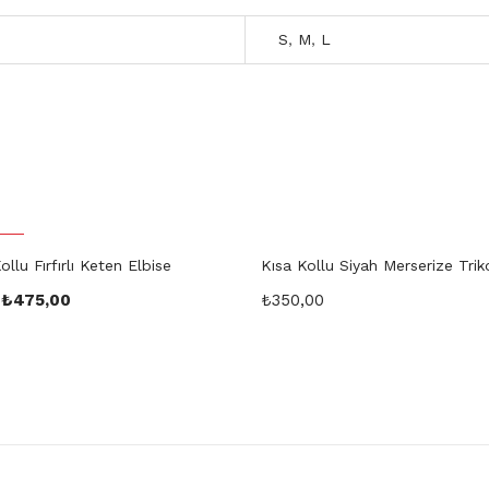
S
,
M
,
L
irim
llu Fırfırlı Keten Elbise
Kısa Kollu Siyah Merserize Trik
₺
475,00
₺
350,00