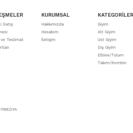
EŞMELER
KURUMSAL
KATEGORİLE
i Satış
Hakkımızda
Giyim
mesi
Hesabım
Alt Giyim
ve Teslimat
İletişim
Üst Giyim
tları
Dış Giyim
Elbise/Tulum
Takım/Kombin
RYMEDYA