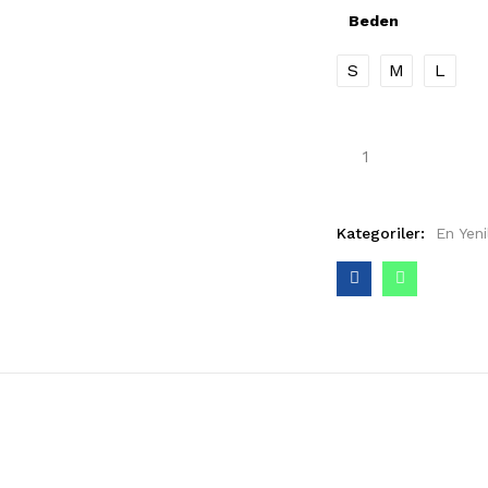
Beden
S
M
L
Kategoriler:
En Yeni