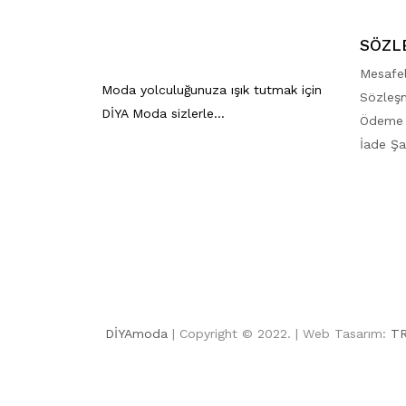
SÖZL
Mesafel
Moda yolculuğunuza ışık tutmak için
Sözleş
DİYA Moda sizlerle…
Ödeme 
İade Şar
DİYAmoda
| Copyright © 2022. | Web Tasarım:
T