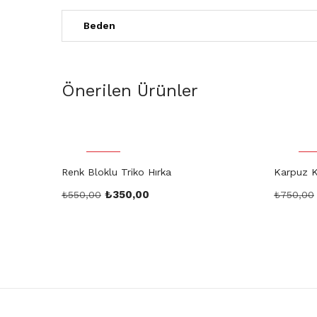
Beden
Önerilen Ürünler
İndirim
İnd
Renk Bloklu Triko Hırka
Karpuz Ko
₺
350,00
₺
550,00
₺
750,00