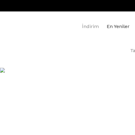
İndirim
En Yeniler
T
Siyah Yarım 