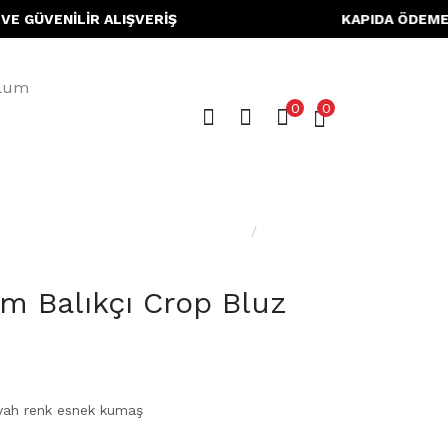
ÜVENİLİR ALIŞVERİŞ KAPIDA ÖDEME H
ulum
0
0
Ana Sayfa
Giyim
ım Balıkçı Crop Bluz
yah renk esnek kumaş