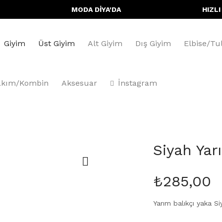
MODA DİYA'DA HIZLI VE G
Giyim
Üst Giyim
Alt Giyim
Dış Giyim
Elbise/T
akım/Kombin
Aksesuar
İnstagram
Balıkçı Crop Bluz
Siyah Yar
₺
285,00
Yarım balıkçı yaka
Si